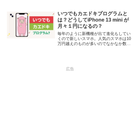
きた事と PayPay ガチャが開催されてい
た事があります。この２つの条件につい
て管理人の試算も合わせてご紹介しま
いつでもカエドキプログラムと
す。
は？どうしてiPhone 13 mini が
月々１円になるの？
毎年のように新機種が出て進化もしてい
くので新しいスマホ。人気のスマホは10
万円越えのものが多いのでなかなか数年
毎に買い替えてという事は厳しいです。
ドコモの「いつでもカエドキプログラ
ム」で23ヶ月以内にスマホ本体を返却す
ると最新機種をお手頃に楽しむことがで
きるかも？！
広告