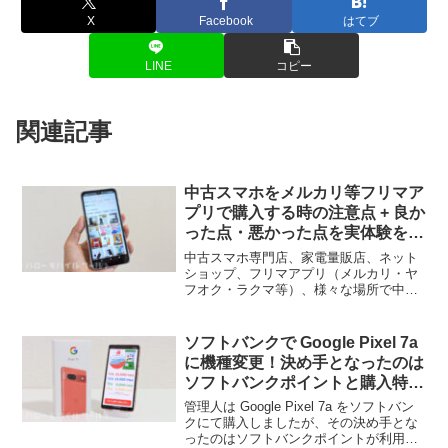
X
Facebook
はてブ
LINE
コピー
関連記事
中古スマホをメルカリ等フリマア
プリで購入する時の注意点 + 良か
った点・悪かった点を実体験を交
えてご紹介
中古スマホ専門店、家電量販店、ネット
ショップ、フリマアプリ（メルカリ・ヤ
フオク・ラクマ等）、様々な場所で中古
スマホは購入できますが、今回はフリマ
アプリで中古スマホを買った時の体験を
交えながら、注意した点・良かった点・
ソフトバンクで Google Pixel 7a
悪かった点をお話しします。主にはIMEI
に機種変更！決め手となったのは
製造番号の確認、ネットワーク利用制
ソフトバンクポイントと購入特典
限、SIMロック解除済みかどうか確認し
PayPay ガチャ
ます。
管理人は Google Pixel 7a をソフトバン
クにて購入しましたが、その決め手とな
ったのはソフトバンクポイントが利用で