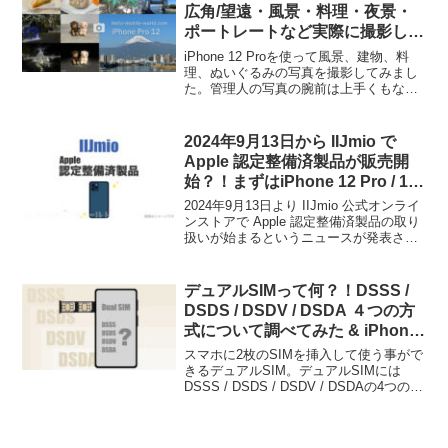
広角/望遠・風景・料理・夜景・
ポートレートなど実際に撮影して
みた
iPhone 12 Proを使って風景、建物、料
理、ぬいぐるみの写真を撮影してみまし
た。管理人の写真の腕前は上手くもなく
下手でもなくと言う感じの自己評価です
が、（これくらいのレベルの人が撮った
ら）どういった写真が撮影できるのか、
2024年9月13日から IIJmio で
カメラ撮影レビューを参考にご覧いただ
Apple 認定整備済製品が販売開
きましたら幸いです。
始？！まずはiPhone 12 Pro / 12
Pro Max がラインアップ
2024年9月13日より IIJmio 公式オンライ
ンストアで Apple 認定整備済製品の取り
扱いが始まるというニュースが発表され
ました。まずはiPhone 12 Pro / 12 Pro
Max が発売されます。新品と同じく1年
間のメーカー保証がありApple Care+ に
デュアルSIMって何？！DSSS /
加入することもできるのが Apple認定整
DSDS / DSDV / DSDA ４つの方
備済製品の特徴です。格安SIM の事業者
式について調べてみた & iPhone
で販売されるのは珍しいので今後の商品
Android で設定してみた
ラインアップも注目したいところ。
スマホに2枚のSIMを挿入して使う事がで
きるデュアルSIM。デュアルSIMには
DSSS / DSDS / DSDV / DSDAの4つの方
式があります。また、デュアルSIMの活
用方法、設定方法（Androidの場合）、副
回線におすすめのSIMについて記載しま