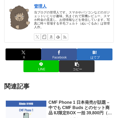
管理人
当ブログの管理人です。スマホやパソコンなどのガジ
ェットいじりが趣味。気まぐれで実機レビュー、スマ
ホ料金の見直し、お得情報などを発信しています。写
真に時々登場する羊毛フェルト（ぬいぐるみ）は管理
人作。
X
Facebook
はてブ
LINE
コピー
関連記事
CMF Phone 1 日本発売が話題 –
中でも CMF Buds とのセット商
品 IIJ限定BOX 一括 39,800円（税