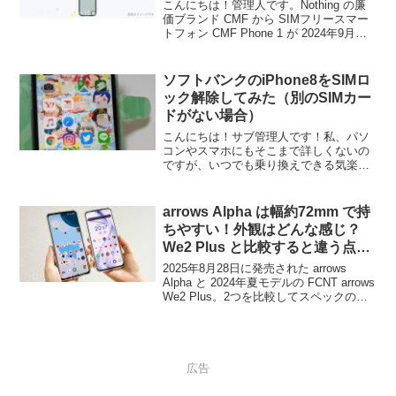
込）が気になる
こんにちは！管理人です。Nothing の廉
価ブランド CMF から SIMフリースマー
トフォン CMF Phone 1 が 2024年9月下
旬より日本国内でも発売されるのが話題
ですね。気になる販売価格ですが、
Nothing 公式サイトでの...
ソフトバンクのiPhone8をSIMロ
ック解除してみた（別のSIMカー
ドがない場合）
こんにちは！サブ管理人です！私、パソ
コンやスマホにもそこまで詳しくないの
ですが、いつでも乗り換えできる気楽さ
があるからではなく、本当に単純に
「SIMフリー化、やってみたい！」とい
う、好奇心からiPhone8をSIMロック解除
arrows Alpha は幅約72mm で持
やってみることに...
ちやすい！外観はどんな感じ？
We2 Plus と比較すると違う点
は？
2025年8月28日に発売された arrows
Alpha と 2024年夏モデルの FCNT arrows
We2 Plus。2つを比較してスペックの違
いと最新機種 arrows Alpha の外観を実機
を使って紹介。違いはいろいろあります
が、その中でも大きな差はストレージ容
量と arrows AI 機能が搭載されているか
どうかということです。特に 512GB の
広告
大容量ストレージは嬉しいところ。原神
などゲームをダウンロードしても余裕が