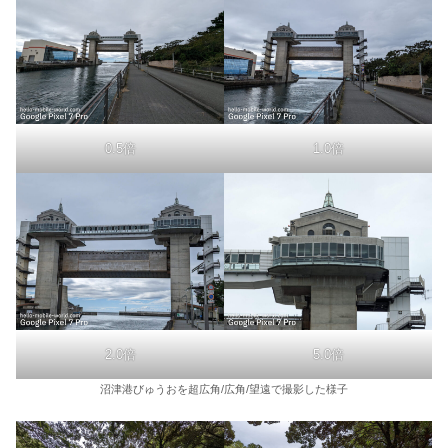
0.5倍
1.0倍
2.0倍
5.0倍
沼津港びゅうおを超広角/広角/望遠で撮影した様子