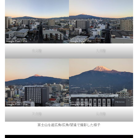
0.5倍
1.0倍
2.0倍
5.0倍
富士山を超広角/広角/望遠で撮影した様子