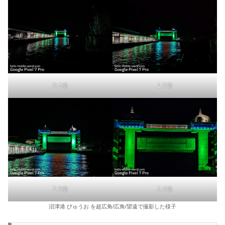
0.5倍
1.0倍
2.0倍
5.0倍
沼津港 びゅうお を超広角/広角/望遠で撮影した様子