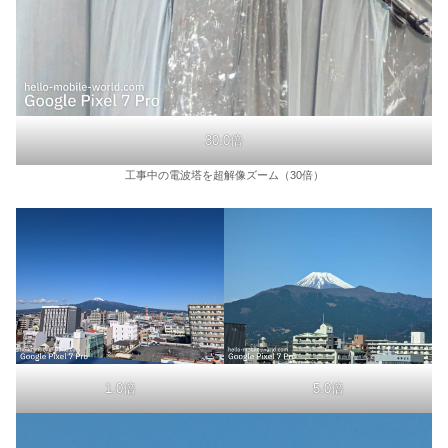
30.0倍
工事中の電波塔を超解像ズーム（30倍）
1.0倍
5.0倍