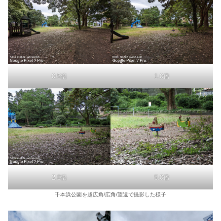
0.5倍
1.0倍
2.0倍
5.0倍
千本浜公園を超広角/広角/望遠で撮影した様子