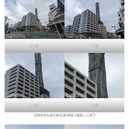
0.5倍
1.0倍
2.0倍
5.0倍
沼津市内を超広角/広角/望遠で撮影した様子