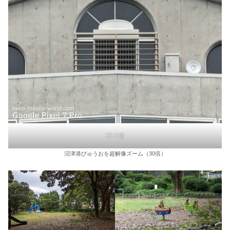
30.0倍
沼津港びゅうおを超解像ズーム（30倍）