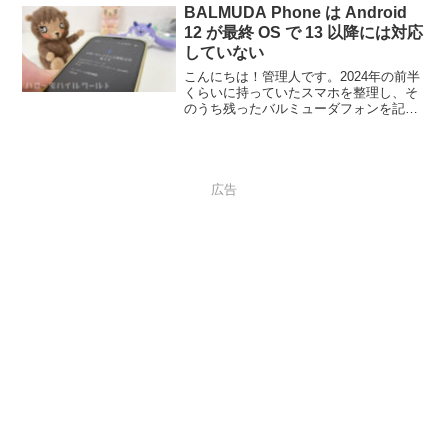
いますので、早速 Xperia 10 IV を
BALMUDA Phone は Android
Android 13 にアップデートしてみまし
12 が最終 OS で 13 以降には対応
た。
していない
こんにちは！管理人です。2024年の前半
くらいに持っていたスマホを整理し、そ
のうち残ったバルミューダフォンを記事
執筆時のメインスマホとして使っていま
す。バルミューダフォンって発売してか
らゴミだの使えないだの叩かれまくっ
て、スマホ業界のいじめ...
広告