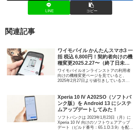
LINE
コピー
関連記事
ワイモバイル かんたんスマホ3 一
括 税込 6,800円！契約者向けの機
種変更2025.2.27〜（終了日未
定）かんたんスマホ4 とも簡単に
ワイモバイルオンラインストアの利用者
比較してみた
向けの機種変更ページを見ていると、
2025年2月27日より値引きしているスマ
ホを見つけました。今回は かんたんスマ
ホ3 です。同日ソフトバンクのニュース
にて新機種「かんたんスマホ4」の発売も
Xperia 10 IV A202SO（ソフトバ
案内されましたので、旧機種の在庫処分
ンク版）を Android 13 にシステ
といった感じでしょう。
ムアップデートしてみた！
ソフトバンクは 2023年1月23日（月）に
Xperia 10 IV 向けのソフトウェアアップ
デート（ビルド番号：65.1.D.3.9）を配
布。Android 13 への OS バージョンアッ
プを含むシステムアップデートとなって