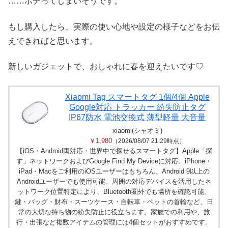
……ポチってしまいそうです。
もし購入したら、実際の使い心地や設定の様子などをお伝
えできればと思います。
新しいガジェットで、おしゃれに春を迎えたいです♡
Xiaomi Tag スマートタグ 1個/4個 Apple
Google対応 トラッカー 紛失防止タグ
IP67防水 電池交換式 薄型軽量 大音量
xiaomi(シャオミ)
￥1,980
（2026/08/07 21:29時点）
【iOS・Android両対応・世界中で探せるスマートタグ】Apple「探
す」ネットワークおよびGoogle Find My Deviceに対応。iPhone・
iPad・Macをご利用のiOSユーザーはもちろん、Android 9以上の
Androidユーザーでも使用可能。周囲の対応デバイスを活用したネ
ットワーク位置特定により、Bluetooth圏外でも場所を確認可能。
鍵・バッグ・財布・スーツケース・自転車・ペットの首輪など、日
常の大切な持ち物の紛失防止に役立ちます。家族での利用や、旅
行・出張など複数アイテムの管理には4個セットがおすすめです。