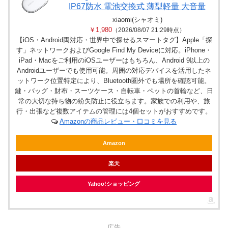
IP67防水 電池交換式 薄型軽量 大音量
xiaomi(シャオミ)
￥1,980
（2026/08/07 21:29時点）
【iOS・Android両対応・世界中で探せるスマートタグ】Apple「探
す」ネットワークおよびGoogle Find My Deviceに対応。iPhone・
iPad・Macをご利用のiOSユーザーはもちろん、Android 9以上の
Androidユーザーでも使用可能。周囲の対応デバイスを活用したネ
ットワーク位置特定により、Bluetooth圏外でも場所を確認可能。
鍵・バッグ・財布・スーツケース・自転車・ペットの首輪など、日
常の大切な持ち物の紛失防止に役立ちます。家族での利用や、旅
行・出張など複数アイテムの管理には4個セットがおすすめです。
Amazonの商品レビュー・口コミを見る
Amazon
楽天
Yahoo!ショッピング
広告