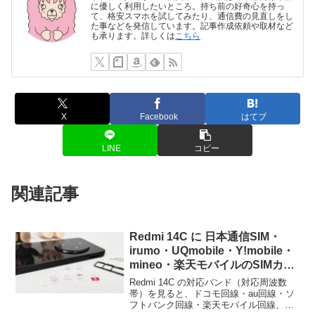
に優しく利用したいところ。持ち前の好奇心を持っ
て、格安スマホを試してみたり、通信費の見直しをし
た事などを発信しています。記事作成依頼や取材など
も承ります。詳しくは
こちら
X
Facebook
はてブ
LINE
コピー
関連記事
Redmi 14C に 日本通信SIM・
irumo・UQmobile・Y!mobile・
mineo・楽天モバイルのSIMカー
ドを挿入！APN設定は自動で設
Redmi 14C の対応バンド（対応周波数
定してくれるのか？手入力が必要
帯）を見ると、ドコモ回線・au回線・ソ
フトバンク回線・楽天モバイル回線、ど
なのか？実際に通信できるか確認