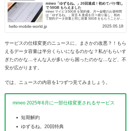
mineo「ゆずるね。」20回達成！初めてパケ増し
で 50GB もらえました
mineo マイピタ50GB を契約後、月〜金曜のお昼時間
は「ゆずるね。」宣言 & 達成を日々繰り返し、初め
て契約データ容量と同じ容量 50GB をもらうことがで
きました。もらえる日は達成した日の翌々月ではなく
2025.05.18
「ゆずるね。」開始日から換算するとのこと。3/21か
hello-mobile-world.jp
ら始めて5/10に貰えたのでした！
サービスの仕様変更のニュースに、まさかの改悪？！もら
えるデータ容量は半分くらいになるのかな？私がもらいす
ぎたのかな…そんな人が多いから困ったのかな…など、不
安が広がります。
では、ニュースの内容を1つずつ見てみましょう。
mineo 2025年6月に一部仕様変更されるサービス
短期解約
ゆずるね。20回特典