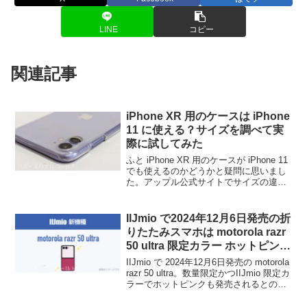
LINE
コピー
関連記事
iPhone XR 用のケースは iPhone
11 に使える？サイズを調べて実
際に試してみた
ふと iPhone XR 用のケースが iPhone 11
でも使えるのかどうかと疑問に思いまし
た。アップル公式サイトでサイズの違い
を調べ、実際にiPhone XR 用のケースを
iPhone 11 に使えるかどうか試してみま
したので、その情報を共有します。
IIJmio で2024年12月6日発売の折
りたたみスマホは motorola razr
50 ultra 限定カラー ホットピン
ク！数量も限定で mio優待券対
IIJmio で 2024年12月6日発売の motorola
象!!
razr 50 ultra。数量限定かつIIJmio 限定カ
ラーでホットピンクも発売されるとのこ
と。MNP特価では50,000円安くなります
が、IIJmio の契約者であれば mio優待券