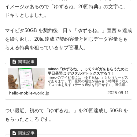
イメージがあるので「ゆずるね。20回特典」の文字に、
ドキリとしました。
マイピタ50GB を契約後、日々「ゆずるね。」宣言 & 達成
を繰り返し、20回達成で契約容量と同じデータ容量をも
らえる特典を狙っているサブ管理人。
mineo「ゆずるね。」って？ギガをもらうために
平日昼間は デジタルデトックスする？！
mineo のマイピタには「ゆずるね。」というサービス
があります。平日昼間の通信が混み合う時間帯に敢え
てスマホを見ず（データ通信を利用せず）、通信環境
を譲るプロジェクト。これに参加するといくつかの特
2025.09.11
典を貰えます。マイピタ50GBを契約しているサブ管
hello-mobile-world.jp
理人が、できるだけデータ容量を貯めるために「ゆず
るね。」を利用していること、その使い方や特典につ
いてをご紹介します。
つい最近、初めて「ゆずるね。」を20回達成し 50GB を
もらったところです。