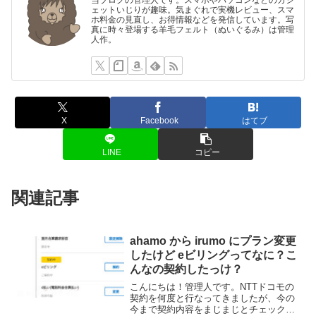
当ブログの管理人です。スマホやパソコンなどのガジ
ェットいじりが趣味。気まぐれで実機レビュー、スマ
ホ料金の見直し、お得情報などを発信しています。写
真に時々登場する羊毛フェルト（ぬいぐるみ）は管理
人作。
X
Facebook
はてブ
LINE
コピー
関連記事
ahamo から irumo にプラン変更
したけど eビリングってなに？こ
んなの契約したっけ？
こんにちは！管理人です。NTTドコモの
契約を何度と行なってきましたが、今の
今まで契約内容をまじまじとチェックす