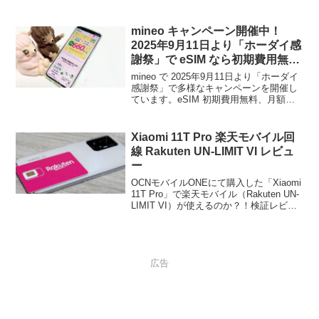
ることもなく、なんとなく毎月の月額料
金を中心に確認してきました。最近では
ahamo から irumo 0.5 GB の料金プラ
mineo キャンペーン開催中！
ン...
2025年9月11日より「ホーダイ感
謝祭」で eSIM なら初期費用無
料！最大６ヶ月間月額料金割引！
mineo で 2025年9月11日より「ホーダイ
などなど
感謝祭」で多様なキャンペーンを開催し
ています。eSIM 初期費用無料、月額基
本料金の割引、オプション代が無料な
ど、条件があえば併用可能なので、これ
から mineo に契約しようと思っている人
Xiaomi 11T Pro 楽天モバイル回
にとっては、チャンスだといえるキャン
線 Rakuten UN-LIMIT VI レビュ
ペーンです。
ー
OCNモバイルONEにて購入した「Xiaomi
11T Pro」で楽天モバイル（Rakuten UN-
LIMIT VI）が使えるのか？！検証レビュ
ーしてみましたので参考までにご覧くだ
さい。またOCNモバイルとのデュアル
SIMも検証してみましたので合わせてご
覧ください。
広告