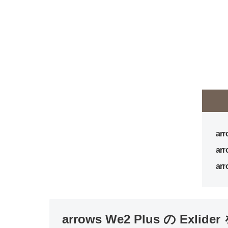
ar
ar
ar
arrows We2 Plus の Exli