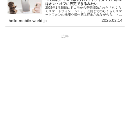
はオン・オフに設定できるみたい
2025年1月30日にドコモから発売開始された「らくら
くスマートフォン F-53E」。以前までのらくらくスマ
ートフォンの機能や操作感は継承されながらも、さら
に進化しているとのこと。画面は前回より大きくな
2025.02.14
hello-mobile-world.jp
り、カメラ性能もアップしています。また、自律神経
計測機能も搭載し、健康意識へのサポートになりそ
う。カメラ機能、花ノートアプリやララしあコネクト
の「東海道五十三次」など、発売前の機種で1ヶ月ほ
どお試しで使ってみたことをご紹介します。
広告