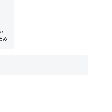
ム）
とめ