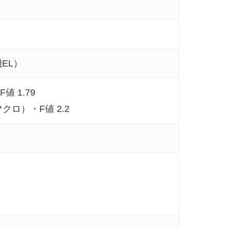
）
機EL）
値 1.79
マクロ）・F値 2.2