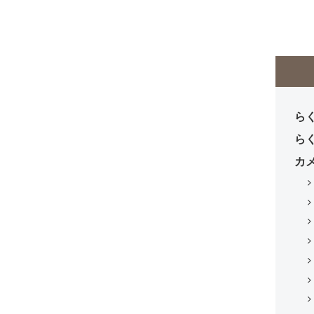
らく
らく
カ