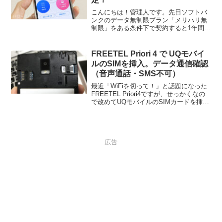
こんにちは！管理人です。先日ソフトバ
ンクのデータ無制限プラン「メリハリ無
制限」をある条件下で契約すると1年間は
格安SIM並みで使用できることをお伝え
しましたが、今日は管理人が実際に契約
したメリハリ無制限の請求金額が確定し
FREETEL Priori 4 で UQモバイ
ましたので報告します...
ルのSIMを挿入。データ通信確認
（音声通話・SMS不可）
最近「WiFiを切って！」と話題になった
FREETEL Priori4ですが、せっかくなの
で改めてUQモバイルのSIMカードを挿入
し遊んでみました。余談になりますが、
最新2018年6月21日にFREETELの公式サ
イトが公開したPriori...
広告