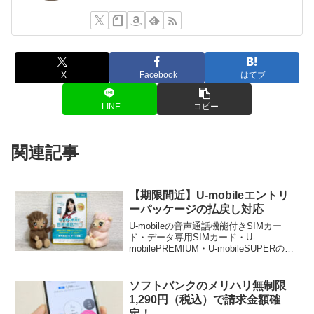
X
Facebook
はてブ
LINE
コピー
関連記事
【期限間近】U-mobileエントリ
ーパッケージの払戻し対応
U-mobileの音声通話機能付きSIMカー
ド・データ専用SIMカード・U-
mobilePREMIUM・U-mobileSUPERの未
使用エントリーパッケージ（エントリー
コード）を持っている場合、払戻し対象
となる場合があります。払戻し期間は
ソフトバンクのメリハリ無制限
2021年10月2日～2022年1月4日。
1,290円（税込）で請求金額確
定！